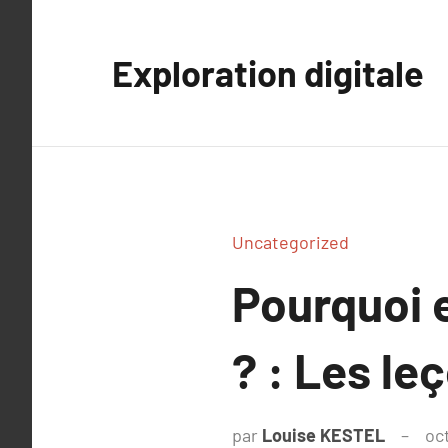
Aller
au
Exploration digitale
contenu
Uncategorized
Pourquoi 
? : Les le
par
Louise KESTEL
oc