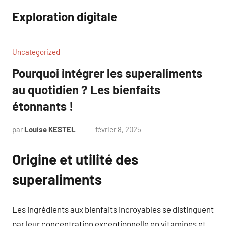
Aller
Exploration digitale
au
contenu
Uncategorized
Pourquoi intégrer les superaliments
au quotidien ? Les bienfaits
étonnants !
par
Louise KESTEL
février 8, 2025
Aucun
commentaire
Origine et utilité des
superaliments
Les ingrédients aux bienfaits incroyables se distinguent
par leur concentration exceptionnelle en vitamines et