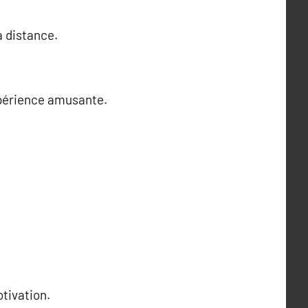
à distance.
xpérience amusante.
tivation.