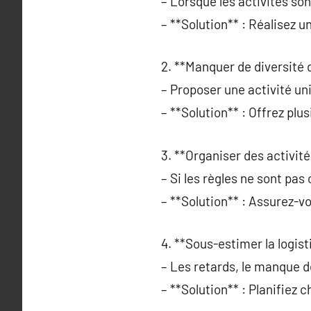
– Lorsque les activités so
– **Solution** : Réalisez
2. **Manquer de diversité d
– Proposer une activité uni
– **Solution** : Offrez plu
3. **Organiser des activit
– Si les règles ne sont pas 
– **Solution** : Assurez-v
4. **Sous-estimer la logist
– Les retards, le manque d
– **Solution** : Planifiez 