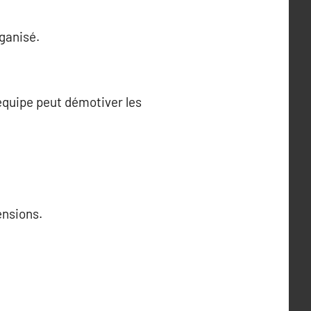
rganisé.
équipe peut démotiver les
ensions.