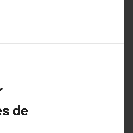
r
es de