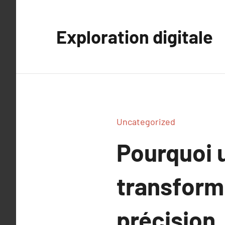
Aller
au
Exploration digitale
contenu
Uncategorized
Pourquoi u
transform
précision