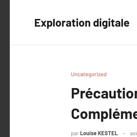
Aller
au
Exploration digitale
contenu
Uncategorized
Précautio
Complémen
par
Louise KESTEL
ao