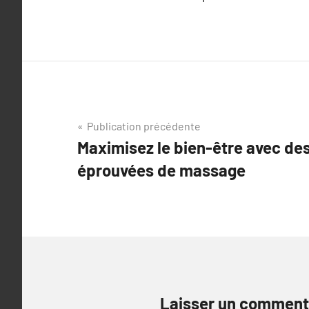
Navigation
Publication précédente
Maximisez le bien-être avec d
de
éprouvées de massage
l’article
Laisser un comment