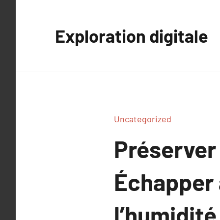
Aller
au
Exploration digitale
contenu
Uncategorized
Préserver 
Échapper à
l’humidité