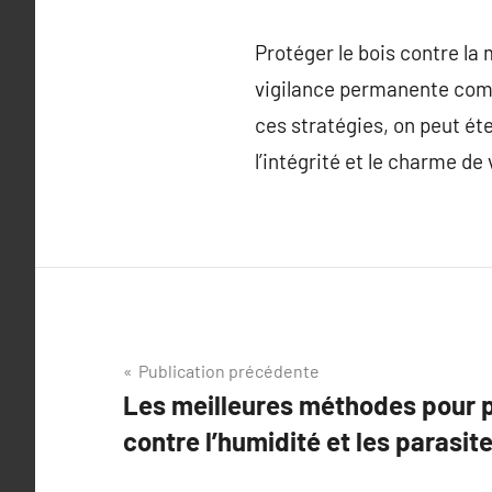
Protéger le bois contre la 
vigilance permanente comb
ces stratégies, on peut ét
l’intégrité et le charme de
Navigation
Publication précédente
Les meilleures méthodes pour p
de
contre l’humidité et les parasit
l’article