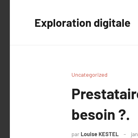
Aller
au
Exploration digitale
contenu
Uncategorized
Prestatai
besoin ?.
par
Louise KESTEL
ja