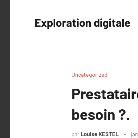
Aller
au
Exploration digitale
contenu
Uncategorized
Prestatai
besoin ?.
par
Louise KESTEL
ja