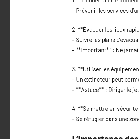
1. **Donner l’alerte imméd
– Prévenir les services d’u
2. **Évacuer les lieux rap
– Suivre les plans d’évacua
– **Important** : Ne jamai
3. **Utiliser les équipement
– Un extincteur peut perme
– **Astuce** : Diriger le je
4. **Se mettre en sécurité 
– Se réfugier dans une zon
L’Importance des