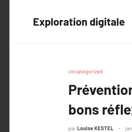
Aller
au
Exploration digitale
contenu
Uncategorized
Prévention
bons réfle
par
Louise KESTEL
ja