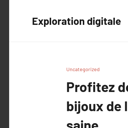
Aller
au
Exploration digitale
contenu
Uncategorized
Profitez d
bijoux de 
saine