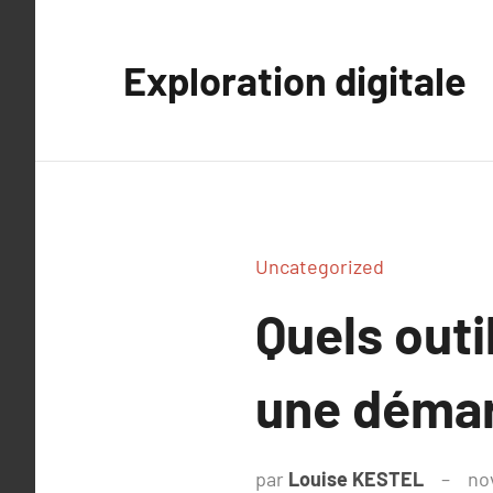
Aller
au
Exploration digitale
contenu
Uncategorized
Quels outi
une déma
par
Louise KESTEL
no