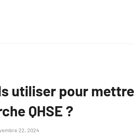
ls utiliser pour mett
rche QHSE ?
vembre 22, 2024
Aucun