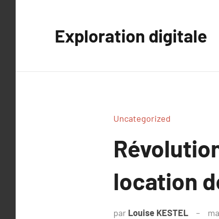
Aller
au
Exploration digitale
contenu
Uncategorized
Révolutio
location 
par
Louise KESTEL
ma