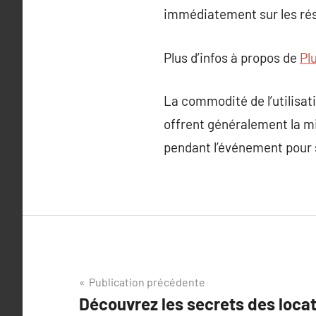
immédiatement sur les ré
Plus d’infos à propos de
Pl
La commodité de l’utilisat
offrent généralement la mis
pendant l’événement pour 
Navigation
Publication précédente
Découvrez les secrets des loca
de