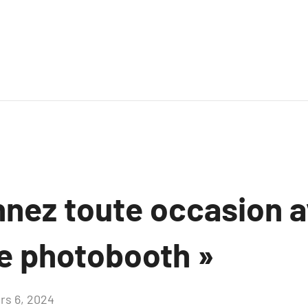
nnez toute occasion 
de photobooth »
rs 6, 2024
Aucun