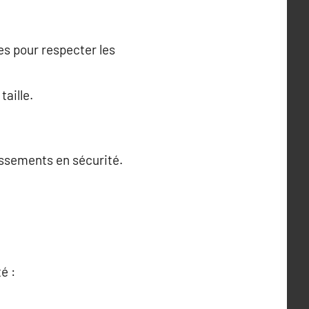
es pour respecter les
taille.
issements en sécurité.
é :