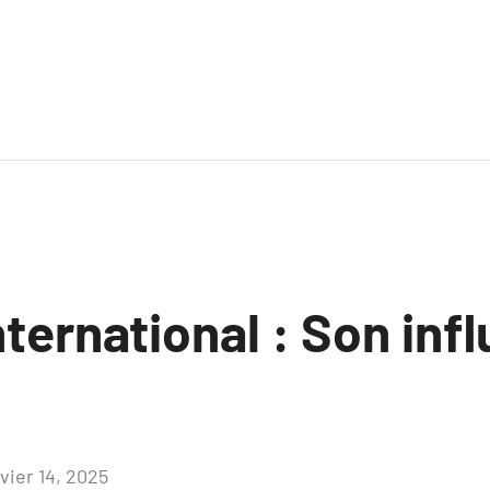
nternational : Son inf
vier 14, 2025
Aucun