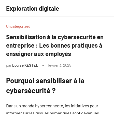
Aller
Exploration digitale
au
contenu
Uncategorized
Sensibilisation à la cybersécurité en
entreprise : Les bonnes pratiques à
enseigner aux employés
par
Louise KESTEL
février 3, 2025
Aucun
commentaire
Pourquoi sensibiliser à la
cybersécurité ?
Dans un monde hyperconnecté, les initiatives pour
informer sur les risques numériques sont devenues