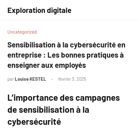
Aller
Exploration digitale
au
contenu
Uncategorized
Sensibilisation à la cybersécurité en
entreprise : Les bonnes pratiques à
enseigner aux employés
par
Louise KESTEL
février 3, 2025
Aucun
commentaire
L’importance des campagnes
de sensibilisation à la
cybersécurité