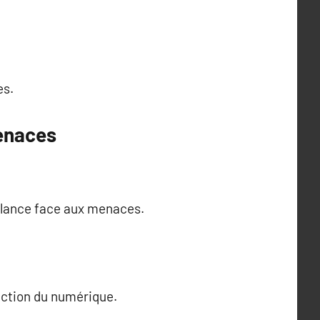
es.
enaces
gilance face aux menaces.
tection du numérique.