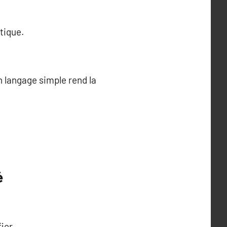
tique.
n langage simple rend la
é
ier.