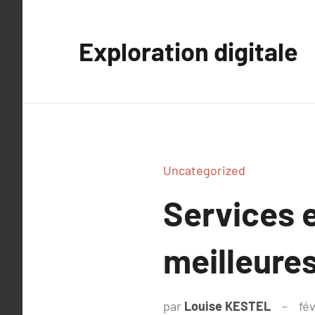
Aller
au
Exploration digitale
contenu
Uncategorized
Services e
meilleure
par
Louise KESTEL
fév