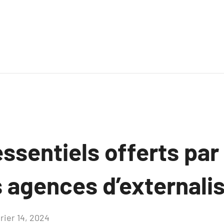
ssentiels offerts par 
s agences d’externali
rier 14, 2024
Aucun