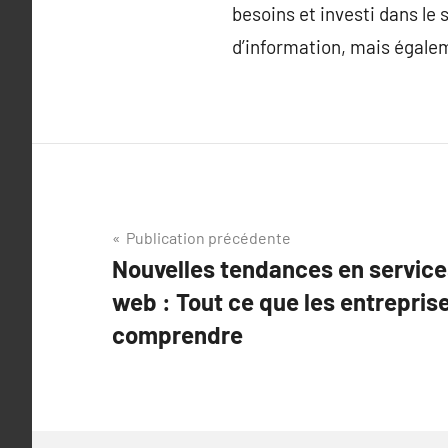
besoins et investi dans le
d’information, mais égalem
Navigation
Publication précédente
Nouvelles tendances en services
de
web : Tout ce que les entrepris
l’article
comprendre