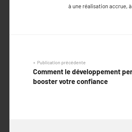
à une réalisation accrue, 
Navigation
Publication précédente
Comment le développement per
de
booster votre confiance
l’article