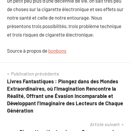
un petit peu plus d’une décennie de vie, on sait très peu
de choses sur la cigarette électronique et ses effets sur
notre santé et celle de notre entourage. Nous
présentons trois possibilités, trois problème technique
et trois risques de cigarette électronique.
Source à propos de
bonbons
Navigation
Publication précédente
Livres Fantastiques : Plongez dans des Mondes
de
Extraordinaires, où l’Imagination Rencontre la
l’article
Réalité, Offrant une Évasion Incomparable et
Développant l’Imaginaire des Lecteurs de Chaque
Génération
Article suivant