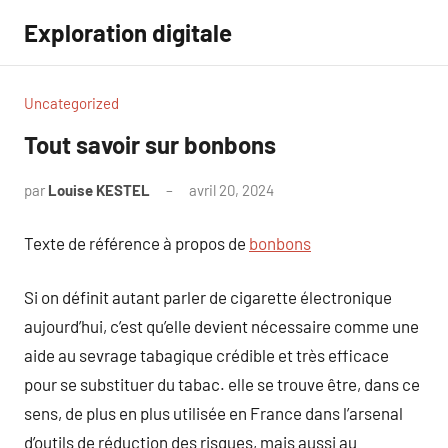
Aller
Exploration digitale
au
contenu
Uncategorized
Tout savoir sur bonbons
par
Louise KESTEL
avril 20, 2024
Aucun
commentaire
Texte de référence à propos de
bonbons
Si on définit autant parler de cigarette électronique
aujourd’hui, c’est qu’elle devient nécessaire comme une
aide au sevrage tabagique crédible et très efficace
pour se substituer du tabac. elle se trouve être, dans ce
sens, de plus en plus utilisée en France dans l’arsenal
d’outils de réduction des risques, mais aussi au