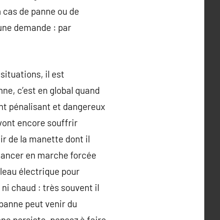
n cas de panne ou de
 une demande : par
ituations, il est
nne, c’est en global quand
ent pénalisant et dangereux
vont encore souffrir
r de la manette dont il
e lancer en marche forcée
leau électrique pour
d ni chaud : très souvent il
la panne peut venir du
ne persiste, pensez à faire