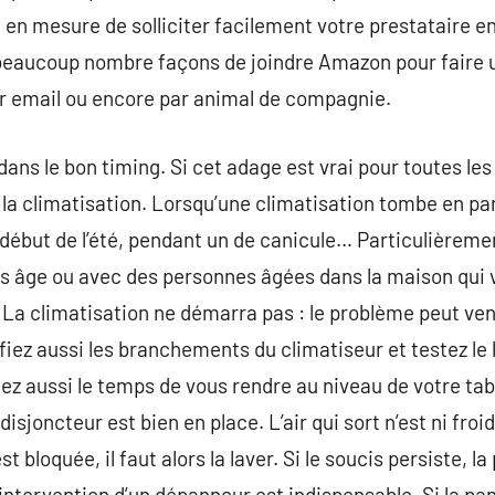
e en mesure de solliciter facilement votre prestataire e
y a beaucoup nombre façons de joindre Amazon pour faire
ar email ou encore par animal de compagnie.
ans le bon timing. Si cet adage est vrai pour toutes les s
 la climatisation. Lorsqu’une climatisation tombe en pa
au début de l’été, pendant un de canicule… Particulièrem
s âge ou avec des personnes âgées dans la maison qui 
 La climatisation ne démarra pas : le problème peut veni
rifiez aussi les branchements du climatiseur et testez l
z aussi le temps de vous rendre au niveau de votre tab
 disjoncteur est bien en place. L’air qui sort n’est ni froi
 est bloquée, il faut alors la laver. Si le soucis persiste, 
intervention d’un dépanneur est indispensable. Si la pan