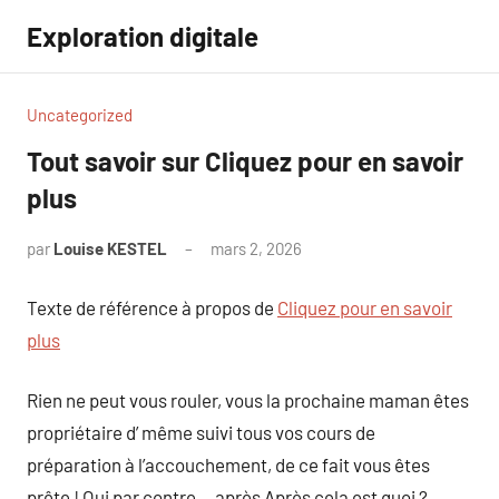
Aller
Exploration digitale
au
contenu
Uncategorized
Tout savoir sur Cliquez pour en savoir
plus
par
Louise KESTEL
mars 2, 2026
Aucun
commentaire
Texte de référence à propos de
Cliquez pour en savoir
plus
Rien ne peut vous rouler, vous la prochaine maman êtes
propriétaire d’ même suivi tous vos cours de
préparation à l’accouchement, de ce fait vous êtes
prête ! Oui par contre… après Après cela est quoi ?