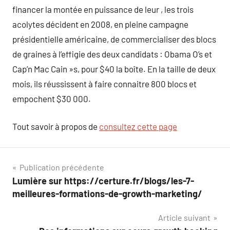
financer la montée en puissance de leur , les trois
acolytes décident en 2008, en pleine campagne
présidentielle américaine, de commercialiser des blocs
de graines à l’effigie des deux candidats : Obama O’s et
Cap’n Mac Cain »s, pour $40 la boîte. En la taille de deux
mois, ils réussissent à faire connaitre 800 blocs et
empochent $30 000.
Tout savoir à propos de
consultez cette page
Navigation
Publication précédente
Lumière sur https://certure.fr/blogs/les-7-
de
meilleures-formations-de-growth-marketing/
l’article
Article suivant