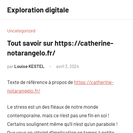
Aller
Exploration digitale
au
contenu
Uncategorized
Tout savoir sur https://catherine-
notarangelo.fr/
par
Louise KESTEL
avril 3, 2024
Aucun
commentaire
Texte de référence à propos de
https://catherine-
notarangelo.fr/
Le stress est un des fléaux de notre monde
contemporaine, mais ce n’est pas une fin en soi !
Certains soulignent même qu’il n’est qu’un parabole !
Que vous en atteint d’implication en temps à petite