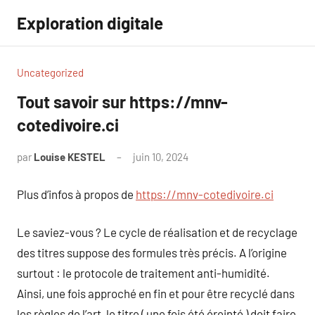
Aller
Exploration digitale
au
contenu
Uncategorized
Tout savoir sur https://mnv-
cotedivoire.ci
par
Louise KESTEL
juin 10, 2024
Aucun
commentaire
Plus d’infos à propos de
https://mnv-cotedivoire.ci
Le saviez-vous ? Le cycle de réalisation et de recyclage
des titres suppose des formules très précis. A l’origine
surtout : le protocole de traitement anti-humidité.
Ainsi, une fois approché en fin et pour être recyclé dans
les règles de l’art, le titre ( une fois été éreinté ) doit faire