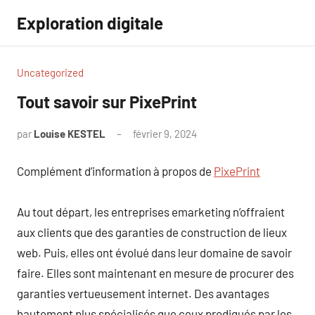
Aller
Exploration digitale
au
contenu
Uncategorized
Tout savoir sur PixePrint
par
Louise KESTEL
février 9, 2024
Aucun
commentaire
Complément d’information à propos de
PixePrint
Au tout départ, les entreprises emarketing n’offraient
aux clients que des garanties de construction de lieux
web. Puis, elles ont évolué dans leur domaine de savoir
faire. Elles sont maintenant en mesure de procurer des
garanties vertueusement internet. Des avantages
hautement plus spécialisés que ceux prodigués par les