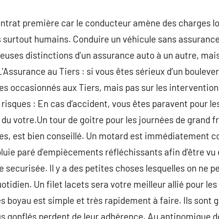
ontrat première car le conducteur amène des charges lo
 surtout humains. Conduire un véhicule sans assuran
reuses distinctions d’un assurance auto à un autre, mais
 L’Assurance au Tiers : si vous êtes sérieux d’un boulev
s occasionnés aux Tiers, mais pas sur les interventio
risques : En cas d’accident, vous êtes paravent pour le
du votre.Un tour de goitre pour les journées de grand f
tes, est bien conseillé. Un motard est immédiatement c
luie paré d’empiècements réfléchissants afin d’être vu 
e securisée. Il y a des petites choses lesquelles on ne 
otidien. Un filet lacets sera votre meilleur allié pour l
 boyau est simple et très rapidement à faire. Ils sont 
ous gonflés perdent de leur adhérence. Au antinomique 