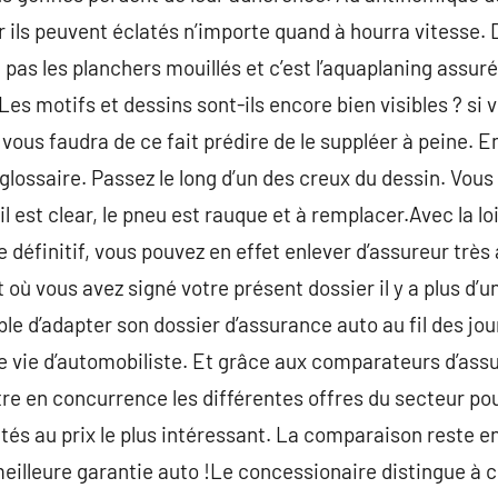
 ils peuvent éclatés n’importe quand à hourra vitesse. 
as les planchers mouillés et c’est l’aquaplaning assuré. 
 Les motifs et dessins sont-ils encore bien visibles ? si 
l vous faudra de ce fait prédire de le suppléer à peine. E
e glossaire. Passez le long d’un des creux du dessin. Vou
i il est clear, le pneu est rauque et à remplacer.Avec la l
de définitif, vous pouvez en effet enlever d’assureur trè
où vous avez signé votre présent dossier il y a plus d’un
le d’adapter son dossier d’assurance auto au fil des j
re vie d’automobiliste. Et grâce aux comparateurs d’assu
en concurrence les différentes offres du secteur pour 
és au prix le plus intéressant. La comparaison reste en e
illeure garantie auto !Le concessionaire distingue à ce 