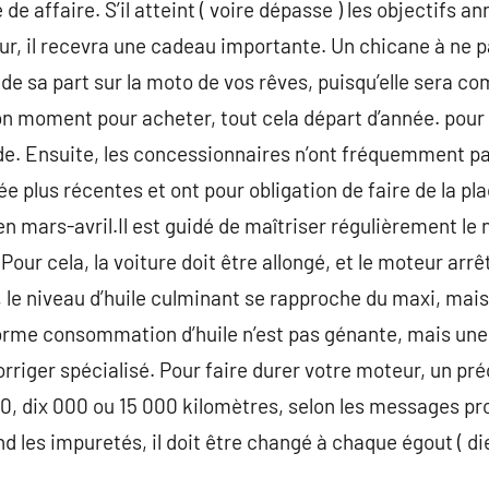
de affaire. S’il atteint ( voire dépasse ) les objectifs a
ur, il recevra une cadeau importante. Un chicane à ne pa
e de sa part sur la moto de vos rêves, puisqu’elle sera
n moment pour acheter, tout cela départ d’année. pou
ande. Ensuite, les concessionnaires n’ont fréquemment p
ée plus récentes et ont pour obligation de faire de la pl
 mars-avril.Il est guidé de maîtriser régulièrement le n
our cela, la voiture doit être allongé, et le moteur ar
 le niveau d’huile culminant se rapproche du maxi, mais
iforme consommation d’huile n’est pas génante, mais un
riger spécialisé. Pour faire durer votre moteur, un pré
500, dix 000 ou 15 000 kilomètres, selon les messages p
nd les impuretés, il doit être changé à chaque égout ( die