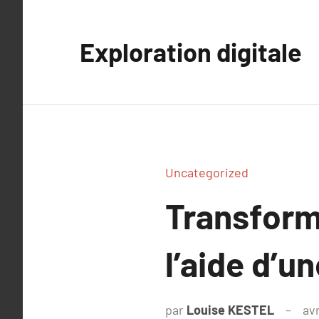
Aller
au
Exploration digitale
contenu
Uncategorized
Transforme
l’aide d’u
par
Louise KESTEL
avr