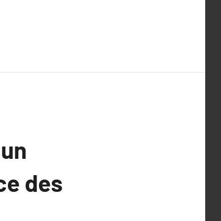
 un
rce des