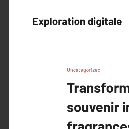
Aller
au
Exploration digitale
contenu
Uncategorized
Transform
souvenir i
fragrance