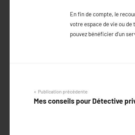
En fin de compte, le recou
votre espace de vie ou de 
pouvez bénéficier d’un se
Navigation
Publication précédente
Mes conseils pour Détective pri
de
l’article