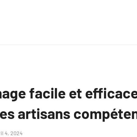
ge facile et efficace
es artisans compéte
il 4, 2024
Aucun