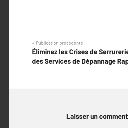
Navigation
Publication précédente
Éliminez les Crises de Serrurer
de
des Services de Dépannage Ra
l’article
Laisser un comment