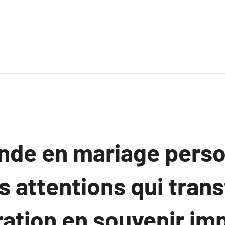
de en mariage person
s attentions qui tran
ration en souvenir im