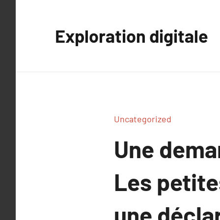
Aller
au
Exploration digitale
contenu
Uncategorized
Une deman
Les petite
une décla