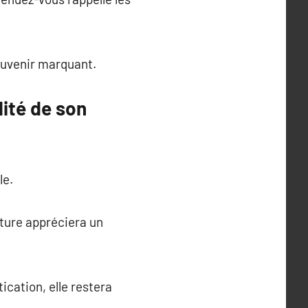
ouvenir marquant.
ité de son
le.
ture appréciera un
ication, elle restera