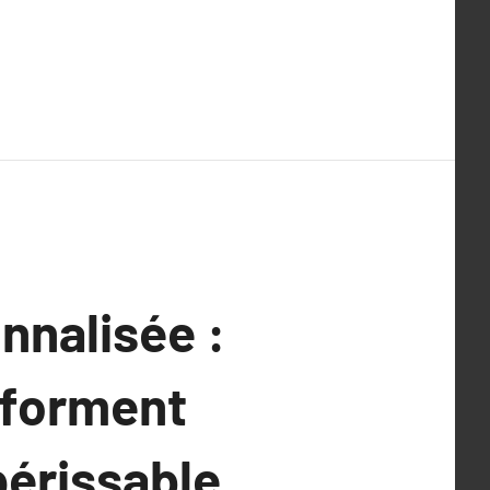
nalisée :
sforment
périssable