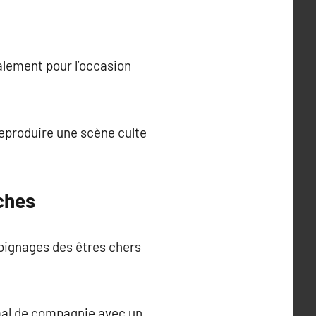
lement pour l’occasion
eproduire une scène culte
ches
moignages des êtres chers
mal de compagnie avec un