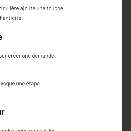
rticulière ajoute une touche
henticité.
e
pour créer une demande
évoque une étape
ur
endez-vous rappelle les