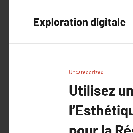
Aller
au
Exploration digitale
contenu
Uncategorized
Utilisez u
l’Esthétiq
pour la R