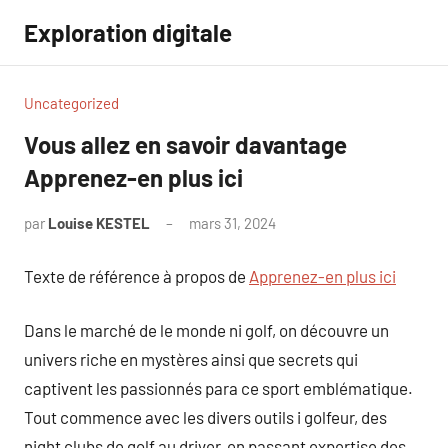
Aller
Exploration digitale
au
contenu
Uncategorized
Vous allez en savoir davantage
Apprenez-en plus ici
par
Louise KESTEL
mars 31, 2024
Aucun
commentaire
Texte de référence à propos de
Apprenez-en plus ici
Dans le marché de le monde ni golf, on découvre un
univers riche en mystères ainsi que secrets qui
captivent les passionnés para ce sport emblématique.
Tout commence avec les divers outils i golfeur, des
night clubs de golf au driver, en passant expertise des