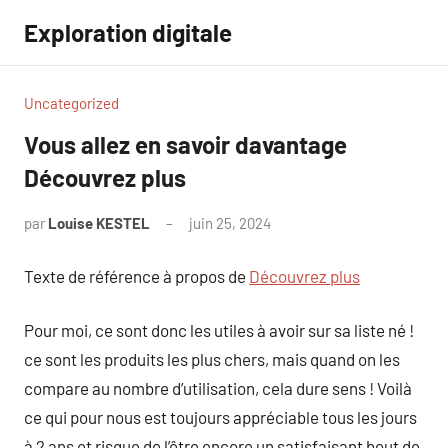
Aller
Exploration digitale
au
contenu
Uncategorized
Vous allez en savoir davantage
Découvrez plus
par
Louise KESTEL
juin 25, 2024
Aucun
commentaire
Texte de référence à propos de
Découvrez plus
Pour moi, ce sont donc les utiles à avoir sur sa liste né !
ce sont les produits les plus chers, mais quand on les
compare au nombre d’utilisation, cela dure sens ! Voilà
ce qui pour nous est toujours appréciable tous les jours
à 2 ans et risque de l’être encore un satisfaisant bout de