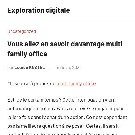
Aller
Exploration digitale
au
contenu
Uncategorized
Vous allez en savoir davantage multi
family office
par
Louise KESTEL
mars 5, 2024
Aucun
commentaire
Ma source à propos de
multi family office
Est-ce le certain temps ? Cette interrogation vient
automatiquement en avant à qui rêve se engager pour
la 1ère fois dans l’achat d’une action. Ce n’est cependant
pas la meilleure question à se poser. Certes, il serait
tentant d’attendre un cabriole auquel l’on pense peu