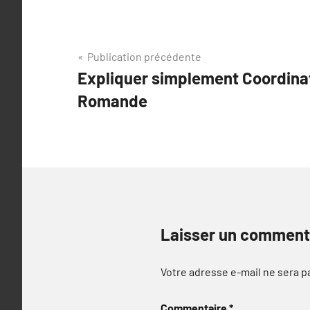
Navigation
Publication précédente
Expliquer simplement Coordina
de
Romande
l’article
Laisser un comment
Votre adresse e-mail ne sera p
Commentaire
*