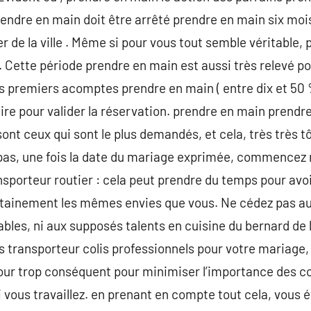
ndre en main doit être arrêté prendre en main six mois
 de la ville . Même si pour vous tout semble véritable,
n. Cette période prendre en main est aussi très relevé pou
s premiers acomptes prendre en main ( entre dix et 50 %
re pour valider la réservation. prendre en main prendr
ont ceux qui sont le plus demandés, et cela, très très tôt !
pas, une fois la date du mariage exprimée, commencez
ansporteur routier : cela peut prendre du temps pour av
rtainement les mêmes envies que vous. Ne cédez pas aux
tables, ni aux supposés talents en cuisine du bernard de l
es transporteur colis professionnels pour votre mariage,
 jour trop conséquent pour minimiser l’importance des
i vous travaillez. en prenant en compte tout cela, vous 