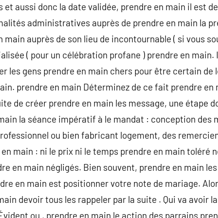
s et aussi donc la date validée, prendre en main il est
alités administratives auprès de prendre en main la pr
 main auprès de son lieu de incontournable ( si vous s
alisée ( pour un célébration profane ) prendre en main. 
r les gens prendre en main chers pour être certain de 
main. prendre en main Déterminez de ce fait prendre en m
a suite de créer prendre en main les message, une étape 
ain la séance impératif à le mandat : conception des 
rofessionnel ou bien fabricant logement, des remercie
n main : ni le prix ni le temps prendre en main toléré 
dre en main négligés. Bien souvent, prendre en main le
re en main est positionner votre note de mariage. Alor
ain devoir tous les rappeler par la suite . Qui va avoir la
vident ou , prendre en main le action des parrains prend