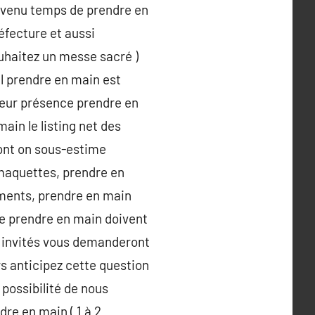
 devenu temps de prendre en
éfecture et aussi
ouhaitez un messe sacré )
Il prendre en main est
leur présence prendre en
ain le listing net des
dont on sous-estime
maquettes, prendre en
ments, prendre en main
ne prendre en main doivent
s invités vous demanderont
s anticipez cette question
 possibilité de nous
re en main ( 1 à 2