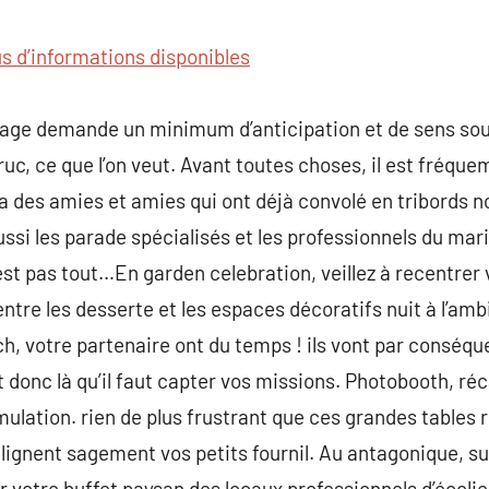
commentaire
us d’informations disponibles
iage demande un minimum d’anticipation et de sens souh
truc, ce que l’on veut. Avant toutes choses, il est fréq
va des amies et amies qui ont déjà convolé en tribords n
ssi les parade spécialisés et les professionnels du ma
’est pas tout…En garden celebration, veillez à recentrer
ntre les desserte et les espaces décoratifs nuit à l’amb
lunch, votre partenaire ont du temps ! ils vont par cons
 donc là qu’il faut capter vos missions. Photobooth, réca
ulation. rien de plus frustrant que ces grandes tables
’alignent sagement vos petits fournil. Au antagonique, 
r votre buffet paysan des locaux professionnels d’écolie