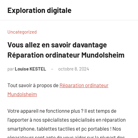
Aller
Exploration digitale
au
contenu
Uncategorized
Vous allez en savoir davantage
Réparation ordinateur Mundolsheim
par
Louise KESTEL
octobre 8, 2024
Aucun
commentaire
Tout savoir à propos de
Réparation ordinateur
Mundolsheim
Votre appareil ne fonctionne plus ? Il est temps de
l’apporter à nos spécialistes spécialisés en réparation
smartphone, tablettes tactiles et pc portables ! Nos
réparateurs sont apte de vous aider sur la plupart des