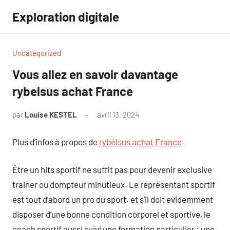
Aller
Exploration digitale
au
contenu
Uncategorized
Vous allez en savoir davantage
rybelsus achat France
par
Louise KESTEL
avril 13, 2024
Aucun
commentaire
Plus d’infos à propos de
rybelsus achat France
Être un hits sportif ne suffit pas pour devenir exclusive
trainer ou dompteur minutieux. Le représentant sportif
est tout d’abord un pro du sport. et s’il doit evidemment
disposer d’une bonne condition corporel et sportive, le
coach sportif aussi suivi une formation particulier : une