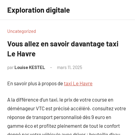
Aller
Exploration digitale
au
contenu
Uncategorized
Vous allez en savoir davantage taxi
Le Havre
par
Louise KESTEL
mars 11, 2025
Aucun
commentaire
En savoir plus à propos de
taxi Le Havre
A la différence d’un taxi, le prix de votre course en
déménageur VTC est précisé accéléré. consultez votre
réponse de transport personnalisé dès 9 euro en
gamme éco et profitez pleinement de tout le confort
donné par votre véhicule avec driver : bouteille d’eau