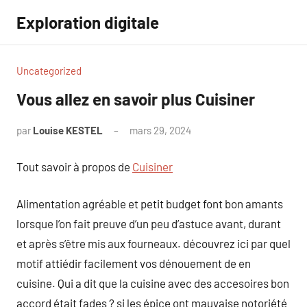
Aller
Exploration digitale
au
contenu
Uncategorized
Vous allez en savoir plus Cuisiner
par
Louise KESTEL
mars 29, 2024
Aucun
commentaire
Tout savoir à propos de
Cuisiner
Alimentation agréable et petit budget font bon amants
lorsque l’on fait preuve d’un peu d’astuce avant, durant
et après s’être mis aux fourneaux. découvrez ici par quel
motif attiédir facilement vos dénouement de en
cuisine. Qui a dit que la cuisine avec des accesoires bon
accord était fades ? si les épice ont mauvaise notoriété