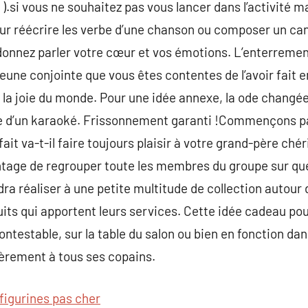
).si vous ne souhaitez pas vous lancer dans l’activité m
our réécrire les verbe d’une chanson ou composer un ca
. donnez parler votre cœur et vos émotions. L’enterrement
a jeune conjointe que vous êtes contentes de l’avoir fait 
t la joie du monde. Pour une idée annexe, la ode changée
ne d’un karaoké. Frissonnement garanti !Commençons par
ait va-t-il faire toujours plaisir à votre grand-père chér
avantage de regrouper toute les membres du groupe sur q
udra réaliser à une petite multitude de collection autour 
its qui apportent leurs services. Cette idée cadeau po
ntestable, sur la table du salon ou bien en fonction dan
ièrement à tous ses copains.
figurines pas cher