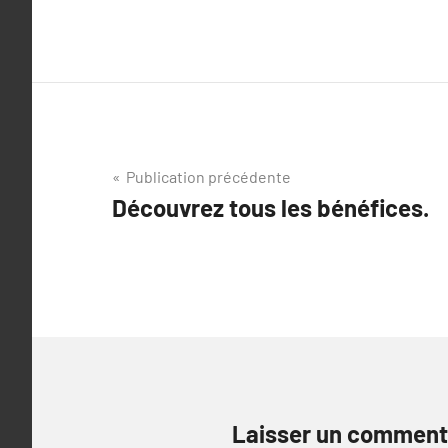
Navigation
Publication précédente
Découvrez tous les bénéfices.
de
l’article
Laisser un comment