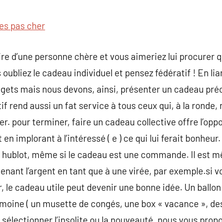
commentaire
nes pas cher
aire d’une personne chère et vous aimeriez lui procurer 
 oubliez le cadeau individuel et pensez fédératif ! En l
dgets mais nous devons, ainsi, présenter un cadeau pré
f rend aussi un fat service à tous ceux qui, à la ronde, 
er. pour terminer, faire un cadeau collective offre l’opp
en implorant à l’intéressé ( e ) ce qui lui ferait bonheur
 hublot, même si le cadeau est une commande. Il est mê
tenant l’argent en tant que à une virée, par exemple.si 
le cadeau utile peut devenir une bonne idée. Un ballon q
moine ( un musette de congés, une box « vacance », des
z sélectionner l’insolite ou la nouveauté, nous vous pro