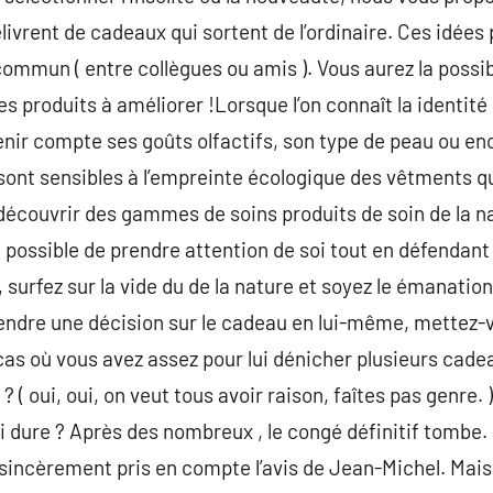
vrent de cadeaux qui sortent de l’ordinaire. Ces idées
ommun ( entre collègues ou amis ). Vous aurez la possibi
 produits à améliorer !Lorsque l’on connaît la identité 
tenir compte ses goûts olfactifs, son type de peau ou en
nt sensibles à l’empreinte écologique des vêtments qu’e
 découvrir des gammes de soins produits de soin de la n
nt possible de prendre attention de soi tout en défendant
 surfez sur la vide du de la nature et soyez le émanatio
rendre une décision sur le cadeau en lui-même, mettez-v
 cas où vous avez assez pour lui dénicher plusieurs cad
 ? ( oui, oui, on veut tous avoir raison, faîtes pas genre
lui dure ? Après des nombreux , le congé définitif tombe.
 sincèrement pris en compte l’avis de Jean-Michel. Mais 