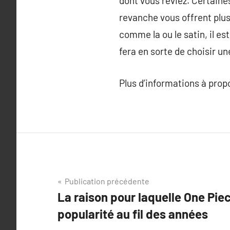
dont vous rêviez. Certaine
revanche vous offrent plus
comme la ou le satin, il est
fera en sorte de choisir u
Plus d’informations à pro
Navigation
Publication précédente
La raison pour laquelle One Pie
de
popularité au fil des années
l’article