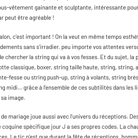
ous-vêtement gainante et sculptante, intéressante pour
r peut être agréable !
talon, c’est important ! On la veut en même temps esth
ondements sans s’irradier. peu importe vos attentes vers
de chercher la string qui va à vos fesses. Et du sujet, la
lotte classique, boxer, string taille haute, string, strin
e-fesse ou string push-up, string à volants, string brés
ng midi… grâce à l’ensemble de ces subtilités dans les lin
à sa image.
e mariage joue aussi avec l’univers du réceptions. Des
ie coquine spécifique jour J a ses propres codes. La cha
ces. Le tic n’est que durant la fête de réceptions, homm