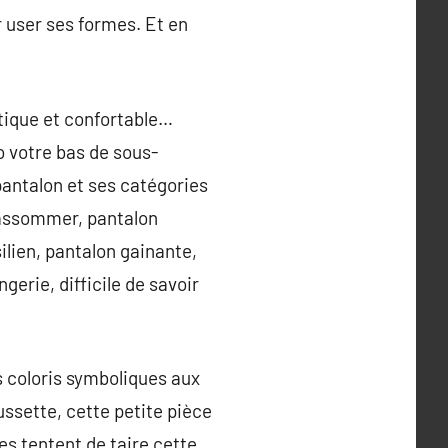
 user ses formes. Et en
étique et confortable…
o votre bas de sous-
 pantalon et ses catégories
g, assommer, pantalon
ilien, pantalon gainante,
gerie, difficile de savoir
 coloris symboliques aux
ussette, cette petite pièce
es tentent de taire cette