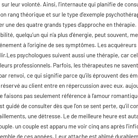
, sur leur volonté. Ainsi, l’internaute qui planifie de co
son rang théorique et sur le type d’exemple psychothér
er une des quatre grands types d’approche en thérapie.
bilité, quelqu’un qui n’a plus d’énergie, peut souvent, me
énement à l’origine de ses symptômes. Les acquéreurs c
lir.Les psychologues suivent aussi une thérapie, car cel
eurs professionnels. Parfois, les thérapeutes ne saven
par renvoi, ce qui signifie parce qu’ils éprouvent des é
e réservé au client entre en répercussion avec eux. aujo
ne faisons pas seulement référence à l’amour romantiq
st guidé de consulter dès que l’on se sent perte, qu’il 
illements, une détresse. Le de meilleure heure est aut
uple. un couple est apparu me voir cinq ans après l’infi
nsemble de ces années. Leur attache est abîmé durablemen