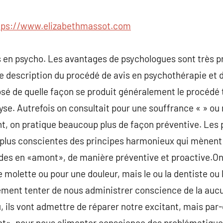
commentaire
tps://www.elizabethmassot.com
s en psycho. Les avantages de psychologues sont très p
e description du procédé de avis en psychothérapie et d
posé de quelle façon se produit généralement le procédé 
e. Autrefois on consultait pour une souffrance « » ou 
t, on pratique beaucoup plus de façon préventive. Les
plus conscientes des principes harmonieux qui mènent 
des en «amont», de manière préventive et proactive.On
molette ou pour une douleur, mais le ou la dentiste ou l
ment tenter de nous administrer conscience de la au
, ils vont admettre de réparer notre excitant, mais par-
nt», pour nous alimenter conscience des problématiques 