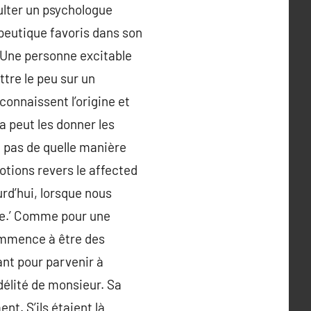
nsulter un psychologue
apeutique favoris dans son
 Une personne excitable
ttre le peu sur un
onnaissent l’origine et
a peut les donner les
t pas de quelle manière
motions revers le affected
urd’hui, lorsque nous
ue.’ Comme pour une
commence à être des
ant pour parvenir à
délité de monsieur. Sa
t. S’ils étaient là