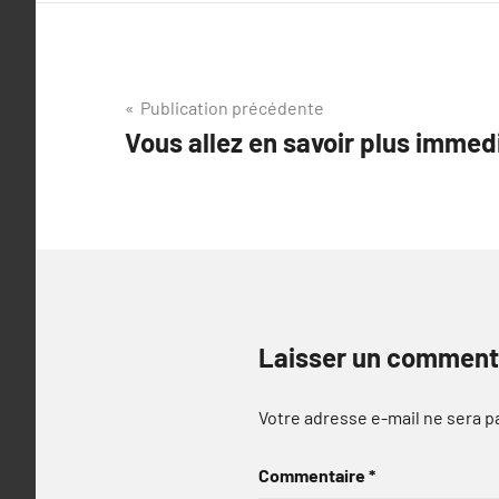
Navigation
Publication précédente
Vous allez en savoir plus imme
de
l’article
Laisser un comment
Votre adresse e-mail ne sera p
Commentaire
*