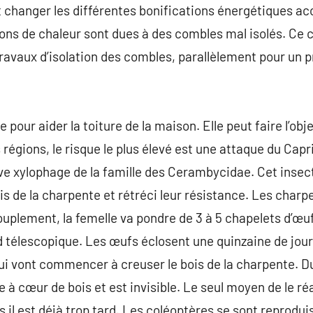
nt changer les différentes bonifications énergétiques a
ns de chaleur sont dues à des combles mal isolés. Ce c
ravaux d’isolation des combles, parallèlement pour un pr
pour aider la toiture de la maison. Elle peut faire l’obj
égions, le risque le plus élevé est une attaque du Capr
arve xylophage de la famille des Cerambycidae. Cet ins
s de la charpente et rétréci leur résistance. Les charpe
ouplement, la femelle va pondre de 3 à 5 chapelets d’œuf
rd télescopique. Les œufs éclosent une quinzaine de jour
qui vont commencer à creuser le bois de la charpente. D
ue à cœur de bois et est invisible. Le seul moyen de le ré
s il est déjà trop tard. Les coléoptères se sont reprodu