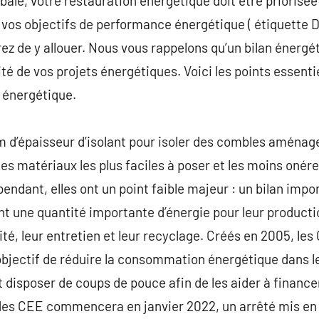
bale, votre restauration énergétique doit être priorisée
vos objectifs de performance énergétique ( étiquette D
rez de y allouer. Nous vous rappelons qu’un bilan énerg
ité de vos projets énergétiques. Voici les points essenti
t énergétique.
cm d’épaisseur d’isolant pour isoler des combles aménag
es matériaux les plus faciles à poser et les moins onére
endant, elles ont un point faible majeur : un bilan impor
sent une quantité importante d’énergie pour leur productio
lité, leur entretien et leur recyclage. Créés en 2005, le
 objectif de réduire la consommation énergétique dans l
 disposer de coups de pouce afin de les aider à financer
es CEE commencera en janvier 2022, un arrêté mis en li