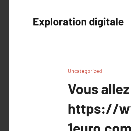
Aller
au
Exploration digitale
contenu
Uncategorized
Vous allez
https://w
1euro.co