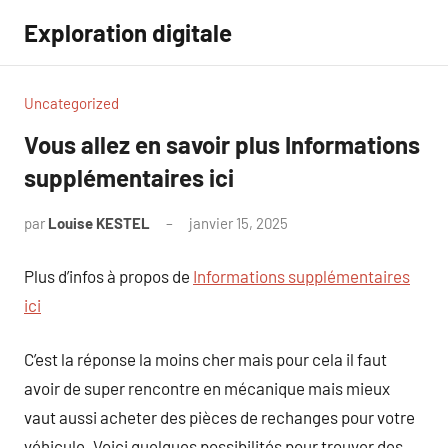
Aller
Exploration digitale
au
contenu
Uncategorized
Vous allez en savoir plus Informations
supplémentaires ici
par
Louise KESTEL
janvier 15, 2025
Aucun
commentaire
Plus d’infos à propos de
Informations supplémentaires
ici
C’est la réponse la moins cher mais pour cela il faut
avoir de super rencontre en mécanique mais mieux
vaut aussi acheter des pièces de rechanges pour votre
véhicule. Voici quelques possibilités pour trouver des