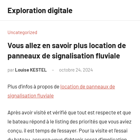
Aller
Exploration digitale
au
contenu
Uncategorized
Vous allez en savoir plus location de
panneaux de signalisation fluviale
par
Louise KESTEL
octobre 24, 2024
Aucun
commentaire
Plus d’infos à propos de
location de panneaux de
signalisation fluviale
Après avoir visité et vérifié que tout est respecte et que
le bateau répond à le listing des priorités que vous aviez
conçu, il est temps de l’essayer. Pour la visite et l’essai
du bateau, assurez-vous d’obtenir assez d’implication