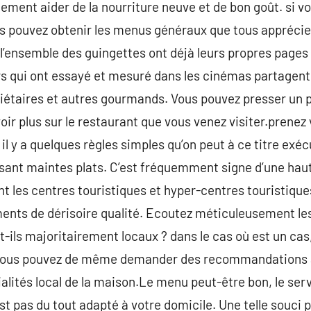
lement aider de la nourriture neuve et de bon goût. si v
s pouvez obtenir les menus généraux que tous apprécier
 l’ensemble des guingettes ont déjà leurs propres pages
rs qui ont essayé et mesuré dans les cinémas partagent
riétaires et autres gourmands. Vous pouvez presser un 
r plus sur le restaurant que vous venez visiter.prenez
il y a quelques règles simples qu’on peut à ce titre exéc
osant maintes plats. C’est fréquemment signe d’une hau
 les centres touristiques et hyper-centres touristiques 
ents de dérisoire qualité. Ecoutez méticuleusement les
nt-ils majoritairement locaux ? dans le cas où est un cas,
, vous pouvez de même demander des recommandations a
alités local de la maison.Le menu peut-être bon, le ser
st pas du tout adapté à votre domicile. Une telle souc