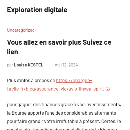
Aller
Exploration digitale
au
contenu
Uncategorized
Vous allez en savoir plus Suivez ce
lien
par
Louise KESTEL
mai 12, 2024
Aucun
commentaire
Plus d’infos à propos de
https://epargne-
facile.fr/blog/assurance-vie/avis-linxea-spirit-2/
pour gagner des finances grâce à vos investissements,
la Bourse apporte l’une des considérables alternants
pour faire grandir votre irréfutable à présent. Certes, le
vocabulaire technique des spécialistes de la Finance