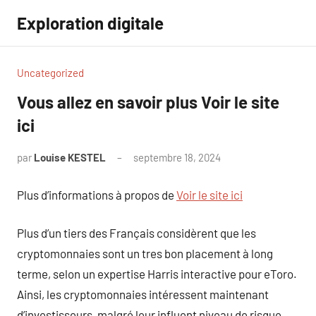
Aller
Exploration digitale
au
contenu
Uncategorized
Vous allez en savoir plus Voir le site
ici
par
Louise KESTEL
septembre 18, 2024
Aucun
commentaire
Plus d’informations à propos de
Voir le site ici
Plus d’un tiers des Français considèrent que les
cryptomonnaies sont un tres bon placement à long
terme, selon un expertise Harris interactive pour eToro.
Ainsi, les cryptomonnaies intéressent maintenant
d’investisseurs, malgré leur influent niveau de risque.