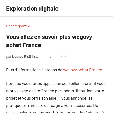
Aller
Exploration digitale
au
contenu
Uncategorized
Vous allez en savoir plus wegovy
achat France
par
Louise KESTEL
avril 13, 2024
Aucun
commentaire
Plus d’informations à propos de
wegovy achat France
Lorsque vous faites appel à un conseiller sportif, il vous
motive avec des référence pertinents. Il soutient votre
projet et vous offre son aide. Il vous annonce les
pratiques en mesure de réagir à vos nécessités. De
plus, plusieurs coupé sportifs apportent de s’adapter à